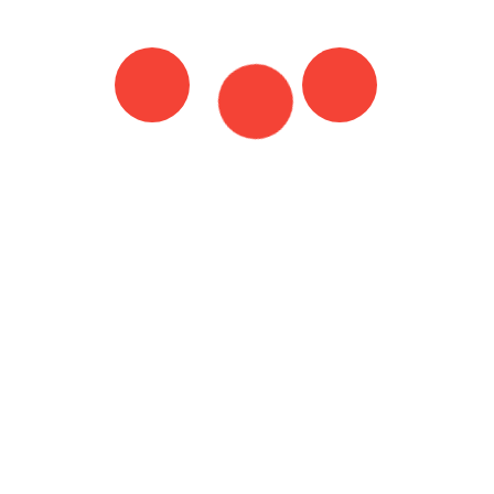
Bericht
Turks ontbijt
Dag van het kind
navigatie